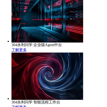
304永利问学 企业级Agent中台
了解更多
304永利问学 智能流程工作台