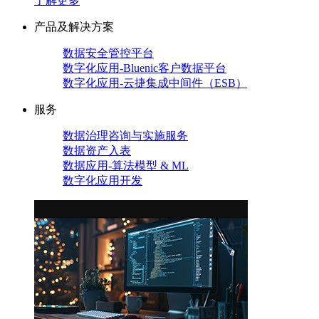
了解更多
产品及解决方案
数据安全管控平台
数字化应用-Bluenic客户数据平台
数字化应用-云捷集成中间件（ESB）
服务
数据治理咨询与实施服务
数据资产入表
数据应用-算法模型 & ML
数字化应用开发