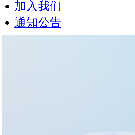
加入我们
通知公告