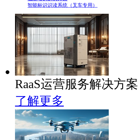
智能标识识读系统（叉车专用）
RaaS运营服务解决方案
了解更多