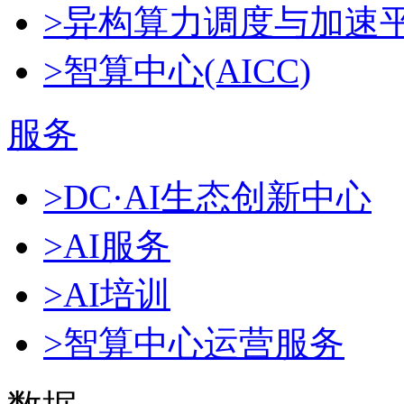
>异构算力调度与加速
>智算中心(AICC)
服务
>DC·AI生态创新中心
>AI服务
>AI培训
>智算中心运营服务