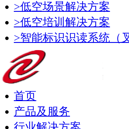
>低空场景解决方案
>低空培训解决方案
>智能标识识读系统（
首页
产品及服务
行业解决方案