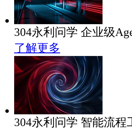
304永利问学 企业级Ag
了解更多
304永利问学 智能流程