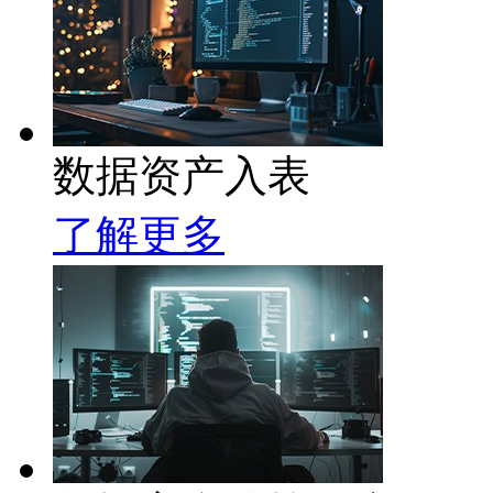
数据资产入表
了解更多