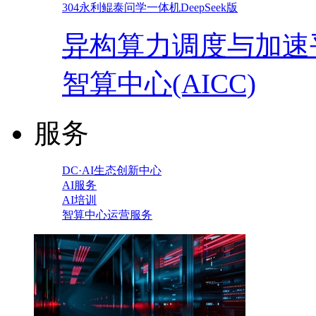
304永利鲲泰问学一体机DeepSeek版
异构算力调度与加速
智算中心(AICC)
服务
DC·AI生态创新中心
AI服务
AI培训
智算中心运营服务