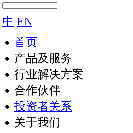
中
EN
首页
产品及服务
行业解决方案
合作伙伴
投资者关系
关于我们