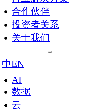
合作伙伴
投资者关系
关于我们
中
EN
AI
数据
云