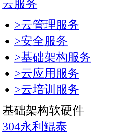
云服务
>云管理服务
>安全服务
>基础架构服务
>云应用服务
>云培训服务
基础架构软硬件
304永利鲲泰