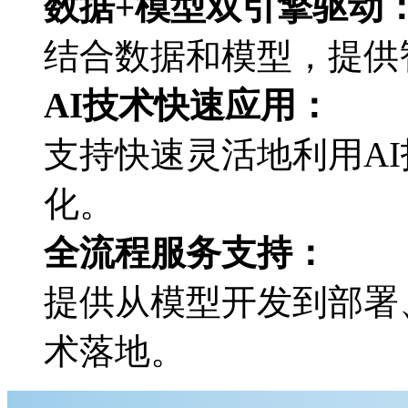
数据+模型双引擎驱动
结合数据和模型，
AI技术快速应用：
支持快速灵活地利用AI技
化。
全流程服务支持：
提供从模型开发到部署
术落地。