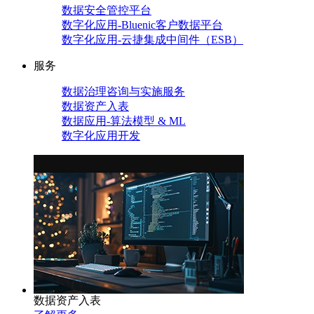
数据安全管控平台
数字化应用-Bluenic客户数据平台
数字化应用-云捷集成中间件（ESB）
服务
数据治理咨询与实施服务
数据资产入表
数据应用-算法模型 & ML
数字化应用开发
数据资产入表