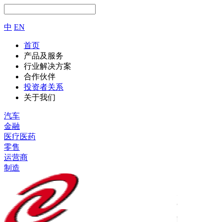
中
EN
首页
产品及服务
行业解决方案
合作伙伴
投资者关系
关于我们
汽车
金融
医疗医药
零售
运营商
制造